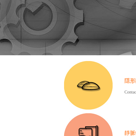
隱形
Contac
靜脈