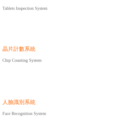
Tablets Inspection System
晶片計數系統
Chip Counting System
人臉識別系統
Face Recognition System