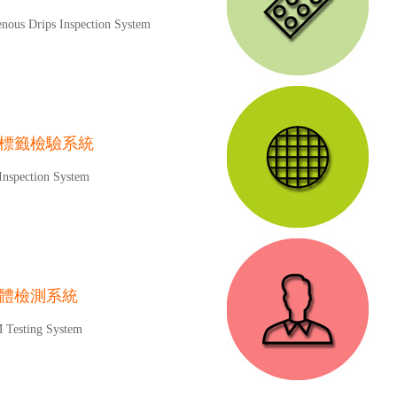
enous Drips Inspection System
標籤檢驗系統
Inspection System
體檢測系統
Testing System